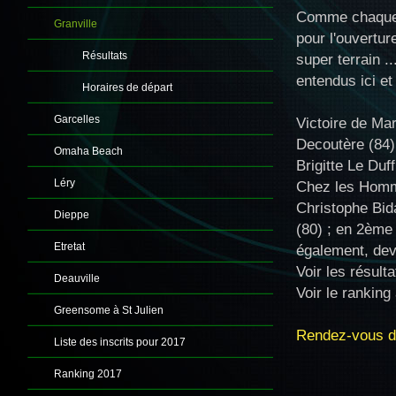
Comme chaque a
Granville
pour l'ouvertur
Résultats
super terrain .
entendus ici et 
Horaires de départ
Garcelles
Victoire de Ma
Decoutère (84)
Omaha Beach
Brigitte Le Duf
Léry
Chez les Homme
Christophe Bi
Dieppe
(80) ; en 2ème 
Etretat
également, dev
Voir les résul
Deauville
Voir le rankin
Greensome à St Julien
Rendez-vous da
Liste des inscrits pour 2017
Ranking 2017