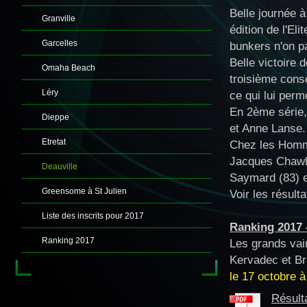
Belle journée 
Granville
édition de l'El
Garcelles
bunkers n'on p
Belle victoire
Omaha Beach
troisième consé
Léry
ce qui lui per
En 2ème série,
Dieppe
et Anne Lanse.
Etretat
Chez les Homme
Jacques Chawha
Deauville
Saymard (83) e
Greensome à St Julien
Voir les résult
Liste des inscrits pour 2017
Ranking 2017 
Ranking 2017
Les grands vai
Kervadec et B
le 17 octobre à
Résult