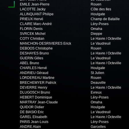
EMILE Jean-Pierre
Rouen
LACOTTE Jacky
Côte des Iles
ALLINQUANT Philipe
Houlgate
PRIEUX Hervé
Champ de Bataille
CLAIRE Marc-André
Léry-Poses
FLORIN Denis
Omaha
SVRCEK Michel
Dieppe
COTY Christian
Le Havre / Octeville
MANCHON-DESRIVIERES Erick
Le Vaudreuil
DEBOOS Christophe
Rouen
DESHAYES Bruno
Le Havre / Octeville
GUERIN Gilles
Le Vaudreuil
ABEL Bruno
Le Havre / Octeville
CHARLES Hervé
Houlgate
ANDRIEU Géraud
St Julien
LORDEREAU Martine
Rouen
BRECHEMYER Patrick
Deauville
DEVERRE Henry
Le Havre / Octeville
DLUGOSCH Bruno
Evreux
HEBERT Dominique
Léry-Poses
MARTRAY Jean-Claude
Omaha
QUIDOR Didier
Houlgate
DE BIASIO Eric
Le Vaudreuil
GAREL Elisabeth
Le Havre / Octeville
PARIS Jean-Louis
Léry-Poses
ANDRE Alain
Garcelles