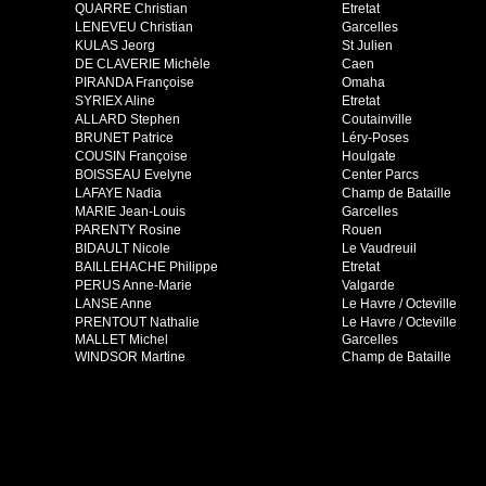
QUARRE Christian
Etretat
LENEVEU Christian
Garcelles
KULAS Jeorg
St Julien
DE CLAVERIE Michèle
Caen
PIRANDA Françoise
Omaha
SYRIEX Aline
Etretat
ALLARD Stephen
Coutainville
BRUNET Patrice
Léry-Poses
COUSIN Françoise
Houlgate
BOISSEAU Evelyne
Center Parcs
LAFAYE Nadia
Champ de Bataille
MARIE Jean-Louis
Garcelles
PARENTY Rosine
Rouen
BIDAULT Nicole
Le Vaudreuil
BAILLEHACHE Philippe
Etretat
PERUS Anne-Marie
Valgarde
LANSE Anne
Le Havre / Octeville
PRENTOUT Nathalie
Le Havre / Octeville
MALLET Michel
Garcelles
WINDSOR Martine
Champ de Bataille