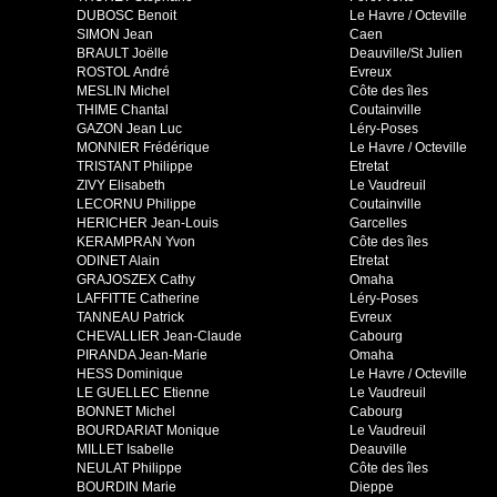
DUBOSC Benoit
Le Havre / Octeville
SIMON Jean
Caen
BRAULT Joëlle
Deauville/St Julien
ROSTOL André
Evreux
MESLIN Michel
Côte des îles
THIME Chantal
Coutainville
GAZON Jean Luc
Léry-Poses
MONNIER Frédérique
Le Havre / Octeville
TRISTANT Philippe
Etretat
ZIVY Elisabeth
Le Vaudreuil
LECORNU Philippe
Coutainville
HERICHER Jean-Louis
Garcelles
KERAMPRAN Yvon
Côte des îles
ODINET Alain
Etretat
GRAJOSZEX Cathy
Omaha
LAFFITTE Catherine
Léry-Poses
TANNEAU Patrick
Evreux
CHEVALLIER Jean-Claude
Cabourg
PIRANDA Jean-Marie
Omaha
HESS Dominique
Le Havre / Octeville
LE GUELLEC Etienne
Le Vaudreuil
BONNET Michel
Cabourg
BOURDARIAT Monique
Le Vaudreuil
MILLET Isabelle
Deauville
NEULAT Philippe
Côte des îles
BOURDIN Marie
Dieppe