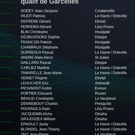
qualif de Garcelles
GODEY Jean-Jacques
Coutainville
PAJOT Patricia
Le Havre / Octeville
DEFRENE Gérard
Etretat
FERREIRA Gérard
Léry-Poses
BLIN Christophe
Houlgate
DESBUISSONS Sophie
Dieppe
FRANCOIS Patrick
Houlgate
CHAMPAUX Stéphane
Houlgate
SURREAUX Pascal
Le Havre / Octeville
ANDRE Alain-Henri
St Julien
GAILLARD Pascal
Dieppe
CARLIEZ Martine
Le Havre / Octeville
TAMARELLE Jean-Marie
Le Havre / Octeville
ODINET Régine
Etretat
LEHUCHER Eric
Amirauté
PICHAVANT André
Evreux
PORTIER Edouard
Rouen
BIDAUD Christophe
Le Vaudreuil
DENNEBOUY Charles
Presqu'ile
FOURNOLS Alain
Léry-Poses
JACQUEMIN Aïcha
Omaha
GRAJOSZEX William
Omaha
ERNOULT Jacky
Le Havre / Octeville
BLONDEL Jean-Thierry
Le Havre / Octeville
ZIVY Jean-Pierre
Le Vaudreuil