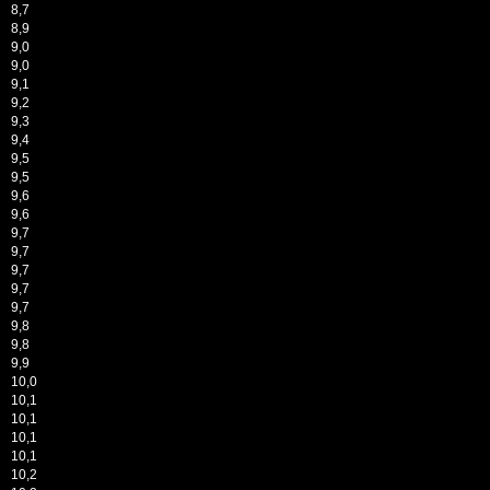
8,7
8,9
9,0
9,0
9,1
9,2
9,3
9,4
9,5
9,5
9,6
9,6
9,7
9,7
9,7
9,7
9,7
9,8
9,8
9,9
10,0
10,1
10,1
10,1
10,1
10,2