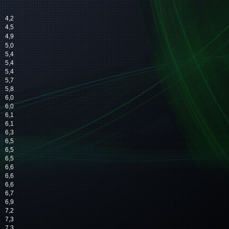
4,2
4,5
4,9
5,0
5,4
5,4
5,4
5,7
5,8
6,0
6,0
6,1
6,1
6,3
6,5
6,5
6,5
6,6
6,6
6,6
6,7
6,9
7,2
7,3
7,3