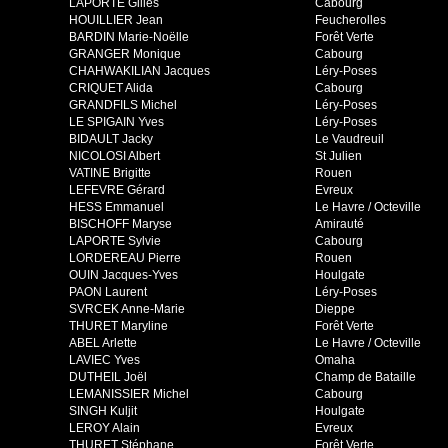
LAPORTE Gilles
Cabourg
HOUILLIER Jean
Feucherolles
BARDIN Marie-Noëlle
Forêt Verte
GRANGER Monique
Cabourg
CHAHWAKILIAN Jacques
Léry-Poses
CRIQUET Alida
Cabourg
GRANDFILS Michel
Léry-Poses
LE SPIGAIN Yves
Léry-Poses
BIDAULT Jacky
Le Vaudreuil
NICOLOSI Albert
St Julien
VATINE Brigitte
Rouen
LEFEVRE Gérard
Evreux
HESS Emmanuel
Le Havre / Octeville
BISCHOFF Maryse
Amirauté
LAPORTE Sylvie
Cabourg
LORDEREAU Pierre
Rouen
OUIN Jacques-Yves
Houlgate
PAON Laurent
Léry-Poses
SVRCEK Anne-Marie
Dieppe
THURET Maryline
Forêt Verte
ABEL Arlette
Le Havre / Octeville
LAVIEC Yves
Omaha
DUTHEIL Joël
Champ de Bataille
LEMANISSIER Michel
Cabourg
SINGH Kuljit
Houlgate
LEROY Alain
Evreux
THURET Stéphane
Forêt Verte