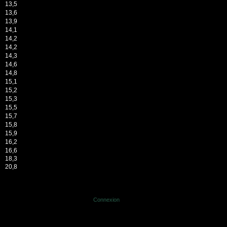
13,5
13,6
13,9
14,1
14,2
14,2
14,3
14,6
14,8
15,1
15,2
15,3
15,5
15,7
15,8
15,9
16,2
16,6
18,3
20,8
Connexion