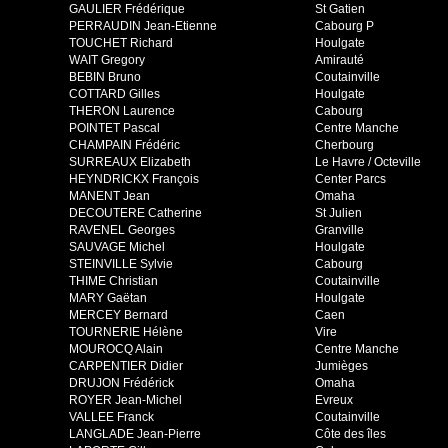
GAULIER Frédérique
St Gatien
PERRAUDIN Jean-Etienne
Cabourg P
TOUCHET Richard
Houlgate
WAIT Gregory
Amirauté
BEBIN Bruno
Coutainville
COTTARD Gilles
Houlgate
THERON Laurence
Cabourg
POINTET Pascal
Centre Manche
CHAMPAIN Frédéric
Cherbourg
SURREAUX Elizabeth
Le Havre / Octeville
HEYNDRICKX François
Center Parcs
MANENT Jean
Omaha
DECOUTERE Catherine
St Julien
RAVENEL Georges
Granville
SAUVAGE Michel
Houlgate
STEINVILLE Sylvie
Cabourg
THIME Christian
Coutainville
MARY Gaëtan
Houlgate
MERCEY Bernard
Caen
TOURNERIE Hélène
Vire
MOUROCQ Alain
Centre Manche
CARPENTIER Didier
Jumièges
DRUJON Frédérick
Omaha
ROYER Jean-Michel
Evreux
VALLEE Franck
Coutainville
LANGLADE Jean-Pierre
Côte des îles