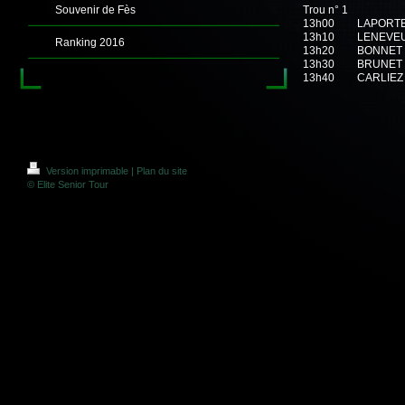
Souvenir de Fès
Trou n° 1
13h00
LAPORTE 
13h10
LENEVEU 
Ranking 2016
13h20
BONNET 
13h30
BRUNET P
13h40
CARLIEZ 
Version imprimable
|
Plan du site
© Elite Senior Tour