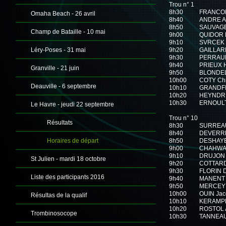
Trou n° 1
8h30
FRANCOIS
Omaha Beach - 26 avril
8h40
ANDRE Al
8h50
SAUVAGE
Champ de Bataille - 10 mai
9h00
QUIDOR D
9h10
SVRCEK 
Léry-Poses - 31 mai
9h20
GAILLAR
9h30
PERRAUD
9h40
PRIEUX 
Granville - 21 juin
9h50
BLONDEL 
10h00
COTY Chr
Deauville - 6 septembre
10h10
GRANDFI
10h20
HEYNDRI
10h30
ERNOULT
Le Havre - jeudi 22 septembre
Trou n° 10
Résultats
8h30
SURREAU
8h40
DEVERRE
Horaires de départ
8h50
DESHAYE
9h00
CHAHWAK
9h10
DRUJON F
St Julien - mardi 18 octobre
9h20
COTTARD 
9h30
FLORIN D
Liste des participants 2016
9h40
MANENT 
9h50
MERCEY 
10h00
OUIN Jac
Résultas de la qualif
10h10
KERAMP
10h20
ROSTOL 
Trombinosocope
10h30
TANNEAU 