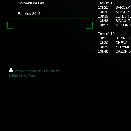
Souvenir de Fès
Trou n° 1
13h21
SVRCEK 
13h30
SINGH Kul
Ranking 2016
13h39
LEFEVRE
13h48
BIDAULT 
13h57
MESLIN M
Trou n° 10
13h21
BONNET 
13h30
CHEVALL
13h39
KERAMP
13h48
GAZON J
Version imprimable
|
Plan du site
© Elite Senior Tour