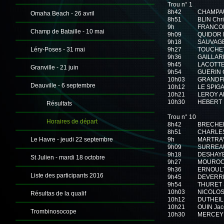
Trou n° 1
8h42
CHAMPAU
Omaha Beach - 26 avril
8h51
BLIN Chr
9h
FRANCOIS
Champ de Bataille - 10 mai
9h09
QUIDOR D
9h18
SAUVAGE
Léry-Poses - 31 mai
9h27
TOUCHET
9h36
GAILLAR
9h45
LACOTTE
Granville - 21 juin
9h54
GUERIN G
10h03
GRANDFI
Deauville - 6 septembre
10h12
LE SPIGA
10h21
LEROY Al
10h30
HEBERT 
Résultats
Trou n° 10
Horaires de départ
8h42
BRECHEM
8h51
CHARLES
Le Havre - jeudi 22 septembre
9h
MARTRAY
9h09
SURREAU
9h18
DESHAYE
St Julien - mardi 18 octobre
9h27
MOUROCQ
9h36
ERNOULT
Liste des participants 2016
9h45
DEVERRE
9h54
THURET 
10h03
NICOLOSI
Résultas de la qualif
10h12
DUTHEIL 
10h21
OUIN Jac
Trombinosocope
10h30
MERCEY 