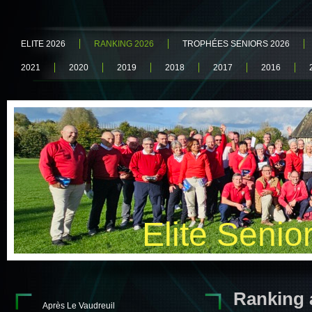
ELITE 2026
RANKING 2026
TROPHÉES SENIORS 2026
2021
2020
2019
2018
2017
2016
Elite Senio
Ranking 
Après Le Vaudreuil