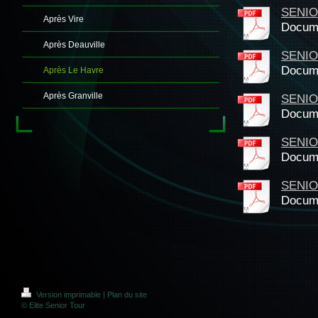
SENIO
Après Vire
Docume
Après Deauville
SENIO
Docume
Après Le Havre
Après Granville
SENIO
Docume
SENIO
Docume
SENIO
Docume
Version imprimable
|
Plan du site
© Elite Senior Tour