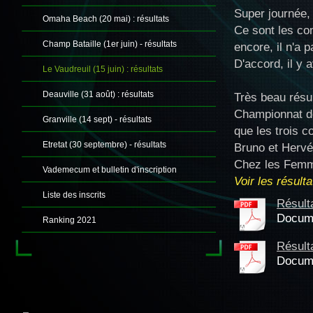
Super journée,
Omaha Beach (20 mai) : résultats
Ce sont les com
Champ Bataille (1er juin) - résultats
encore, il n'a p
D'accord, il y 
Le Vaudreuil (15 juin) : résultats
Deauville (31 août) : résultats
Très beau résu
Championnat de
Granville (14 sept) - résultats
que les trois c
Etretat (30 septembre) - résultats
Bruno et Hervé
Chez les Femme
Vademecum et bulletin d'inscription
Voir les résult
Liste des inscrits
Résult
Docume
Ranking 2021
Résult
Docume